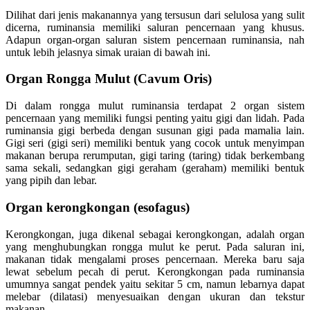
Dilihat dari jenis makanannya yang tersusun dari selulosa yang sulit
dicerna, ruminansia memiliki saluran pencernaan yang khusus.
Adapun organ-organ saluran sistem pencernaan ruminansia, nah
untuk lebih jelasnya simak uraian di bawah ini.
Organ Rongga Mulut (Cavum Oris)
Di dalam rongga mulut ruminansia terdapat 2 organ sistem
pencernaan yang memiliki fungsi penting yaitu gigi dan lidah. Pada
ruminansia gigi berbeda dengan susunan gigi pada mamalia lain.
Gigi seri (gigi seri) memiliki bentuk yang cocok untuk menyimpan
makanan berupa rerumputan, gigi taring (taring) tidak berkembang
sama sekali, sedangkan gigi geraham (geraham) memiliki bentuk
yang pipih dan lebar.
Organ kerongkongan (esofagus)
Kerongkongan, juga dikenal sebagai kerongkongan, adalah organ
yang menghubungkan rongga mulut ke perut. Pada saluran ini,
makanan tidak mengalami proses pencernaan. Mereka baru saja
lewat sebelum pecah di perut. Kerongkongan pada ruminansia
umumnya sangat pendek yaitu sekitar 5 cm, namun lebarnya dapat
melebar (dilatasi) menyesuaikan dengan ukuran dan tekstur
makanan.