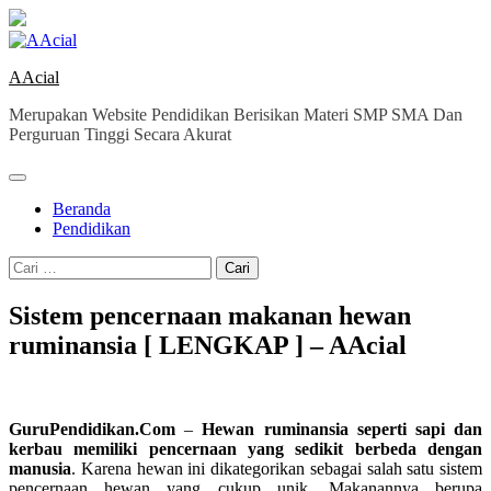
Skip
to
content
AAcial
Merupakan Website Pendidikan Berisikan Materi SMP SMA Dan
Perguruan Tinggi Secara Akurat
Beranda
Pendidikan
Cari
untuk:
Sistem pencernaan makanan hewan
ruminansia [ LENGKAP ] – AAcial
GuruPendidikan.Com
–
Hewan ruminansia seperti sapi dan
kerbau memiliki pencernaan yang sedikit berbeda dengan
manusia
. Karena hewan ini dikategorikan sebagai salah satu sistem
pencernaan hewan yang cukup unik. Makanannya berupa