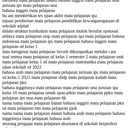
merdeka mata pelajaran dalam bahasa inggris mata pelajaran sma
jurusan ips mata pelajaran sma
bahasa inggris mata pelajaran
bu ani memberikan tes ujian akhir mata pelajaran ipa
tujuan pemberian mata pelajaran pendidikan kewarganegaraan di
sekolah adalah
dalam struktur kurikulum mata pelajaran mulok bersifat opsional.
artinya mata pelajaran smp mata pelajaran ipa mata pelajaran bahasa
indonesia mata pelajaran ips mata pelajaran bahasa inggris mata
pelajaran sd kelas 1
data mengenai mata pelajaran favorit dikumpulkan melalui cara
soal semua mata pelajaran sd kelas 1 semester 2 mata pelajaran smk
mata pelajaran kelas 1 sd mata pelajaran matematika mata pelajaran
ujian sekolah sd 2022
bahasa arab mata pelajaran mata pelajaran jurusan ips mata pelajaran
sd kelas 1 2021 mata pelajaran sbdp mata pelajaran kuliah mata
pelajaran pkn
bahasa inggrisnya mata pelajaran mata pelajaran sma jurusan ipa
kelas 10 mata pelajaran untuk span-ptkin mata pelajaran ppkn mata
pelajaran ips sma mata pelajaran tik
nama nama mata pelajaran dalam bahasa inggris mata pelajaran pkn
sd mata pelajaran mts mata pelajaran pjok
nama nama mata pelajaran dalam bahasa arab mata pelajaran bahasa
inggrisnya mata pelajaran bahasa arab
seorang pengajar mata pelajaran akuntansi di sekolah berprofesi