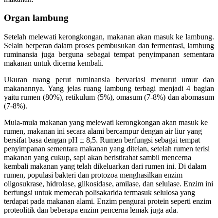
Organ lambung
Setelah melewati kerongkongan, makanan akan masuk ke lambung.
Selain berperan dalam proses pembusukan dan fermentasi, lambung
ruminansia juga berguna sebagai tempat penyimpanan sementara
makanan untuk dicerna kembali.
Ukuran ruang perut ruminansia bervariasi menurut umur dan
makanannya. Yang jelas ruang lambung terbagi menjadi 4 bagian
yaitu rumen (80%), retikulum (5%), omasum (7-8%) dan abomasum
(7-8%).
Mula-mula makanan yang melewati kerongkongan akan masuk ke
rumen, makanan ini secara alami bercampur dengan air liur yang
bersifat basa dengan pH ± 8,5. Rumen berfungsi sebagai tempat
penyimpanan sementara makanan yang ditelan, setelah rumen terisi
makanan yang cukup, sapi akan beristirahat sambil mencerna
kembali makanan yang telah dikeluarkan dari rumen ini. Di dalam
rumen, populasi bakteri dan protozoa menghasilkan enzim
oligosukrase, hidrolase, glikosidase, amilase, dan selulase. Enzim ini
berfungsi untuk memecah polisakarida termasuk selulosa yang
terdapat pada makanan alami. Enzim pengurai protein seperti enzim
proteolitik dan beberapa enzim pencerna lemak juga ada.