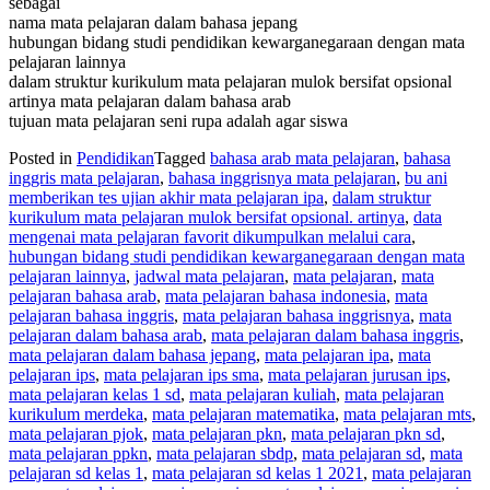
sebagai
nama mata pelajaran dalam bahasa jepang
hubungan bidang studi pendidikan kewarganegaraan dengan mata
pelajaran lainnya
dalam struktur kurikulum mata pelajaran mulok bersifat opsional
artinya mata pelajaran dalam bahasa arab
tujuan mata pelajaran seni rupa adalah agar siswa
Posted in
Pendidikan
Tagged
bahasa arab mata pelajaran
,
bahasa
inggris mata pelajaran
,
bahasa inggrisnya mata pelajaran
,
bu ani
memberikan tes ujian akhir mata pelajaran ipa
,
dalam struktur
kurikulum mata pelajaran mulok bersifat opsional. artinya
,
data
mengenai mata pelajaran favorit dikumpulkan melalui cara
,
hubungan bidang studi pendidikan kewarganegaraan dengan mata
pelajaran lainnya
,
jadwal mata pelajaran
,
mata pelajaran
,
mata
pelajaran bahasa arab
,
mata pelajaran bahasa indonesia
,
mata
pelajaran bahasa inggris
,
mata pelajaran bahasa inggrisnya
,
mata
pelajaran dalam bahasa arab
,
mata pelajaran dalam bahasa inggris
,
mata pelajaran dalam bahasa jepang
,
mata pelajaran ipa
,
mata
pelajaran ips
,
mata pelajaran ips sma
,
mata pelajaran jurusan ips
,
mata pelajaran kelas 1 sd
,
mata pelajaran kuliah
,
mata pelajaran
kurikulum merdeka
,
mata pelajaran matematika
,
mata pelajaran mts
,
mata pelajaran pjok
,
mata pelajaran pkn
,
mata pelajaran pkn sd
,
mata pelajaran ppkn
,
mata pelajaran sbdp
,
mata pelajaran sd
,
mata
pelajaran sd kelas 1
,
mata pelajaran sd kelas 1 2021
,
mata pelajaran