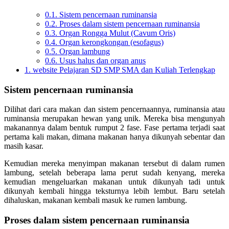
0.1.
Sistem pencernaan ruminansia
0.2.
Proses dalam sistem pencernaan ruminansia
0.3.
Organ Rongga Mulut (Cavum Oris)
0.4.
Organ kerongkongan (esofagus)
0.5.
Organ lambung
0.6.
Usus halus dan organ anus
1.
website Pelajaran SD SMP SMA dan Kuliah Terlengkap
Sistem pencernaan ruminansia
Dilihat dari cara makan dan sistem pencernaannya, ruminansia atau
ruminansia merupakan hewan yang unik. Mereka bisa mengunyah
makanannya dalam bentuk rumput 2 fase. Fase pertama terjadi saat
pertama kali makan, dimana makanan hanya dikunyah sebentar dan
masih kasar.
Kemudian mereka menyimpan makanan tersebut di dalam rumen
lambung, setelah beberapa lama perut sudah kenyang, mereka
kemudian mengeluarkan makanan untuk dikunyah tadi untuk
dikunyah kembali hingga teksturnya lebih lembut. Baru setelah
dihaluskan, makanan kembali masuk ke rumen lambung.
Proses dalam sistem pencernaan ruminansia