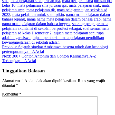
sma
,
mata pelajaran sma jurusan ipa
,
mata pelajaran sma jurusan ipa
kelas 10
,
mata pelajaran sma jurusan ips
,
mata pelajaran smk
,
mata
pelajaran smp
,
mata pelajaran tik
,
mata pelajaran ujian sekolah sd
2022
,
mata pelajaran untuk span-ptkin
,
nama mata pelajaran dalam
bahasa jepang
,
nama nama mata pelajaran dalam bahasa arab
,
nama
nama mata pelajaran dalam bahasa inggris
,
seorang pengajar mata
pelajaran akuntansi di sekolah berprofesi sebagai
,
soal semua mata
pelajaran sd kelas 1 semester 2
,
tujuan mata pelajaran seni rupa
adalah agar siswa
,
tujuan pemberian mata pelajaran pendidikan
kewarganegaraan di sekolah adalah
Navigasi
Previous:
Sejarah singkat Ambarawa beserta tokoh dan kronologi
pertempurannya – AAcial
pos
Next:
300+ Contoh Antonim dan Contoh Kalimatnya A-Z
Terlengkap – AAcial
Tinggalkan Balasan
Alamat email Anda tidak akan dipublikasikan.
Ruas yang wajib
ditandai
*
Komentar
*