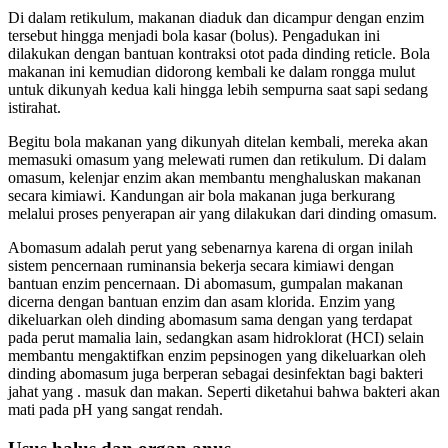
Di dalam retikulum, makanan diaduk dan dicampur dengan enzim
tersebut hingga menjadi bola kasar (bolus). Pengadukan ini
dilakukan dengan bantuan kontraksi otot pada dinding reticle. Bola
makanan ini kemudian didorong kembali ke dalam rongga mulut
untuk dikunyah kedua kali hingga lebih sempurna saat sapi sedang
istirahat.
Begitu bola makanan yang dikunyah ditelan kembali, mereka akan
memasuki omasum yang melewati rumen dan retikulum. Di dalam
omasum, kelenjar enzim akan membantu menghaluskan makanan
secara kimiawi. Kandungan air bola makanan juga berkurang
melalui proses penyerapan air yang dilakukan dari dinding omasum.
Abomasum adalah perut yang sebenarnya karena di organ inilah
sistem pencernaan ruminansia bekerja secara kimiawi dengan
bantuan enzim pencernaan. Di abomasum, gumpalan makanan
dicerna dengan bantuan enzim dan asam klorida. Enzim yang
dikeluarkan oleh dinding abomasum sama dengan yang terdapat
pada perut mamalia lain, sedangkan asam hidroklorat (HCI) selain
membantu mengaktifkan enzim pepsinogen yang dikeluarkan oleh
dinding abomasum juga berperan sebagai desinfektan bagi bakteri
jahat yang . masuk dan makan. Seperti diketahui bahwa bakteri akan
mati pada pH yang sangat rendah.