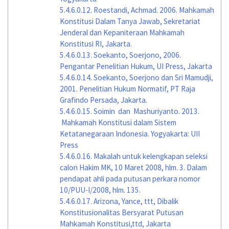
5.4.6.0.12.
Roestandi, Achmad. 2006. Mahkamah
Konstitusi Dalam Tanya Jawab, Sekretariat
Jenderal dan Kepaniteraan Mahkamah
Konstitusi RI, Jakarta.
5.4.6.0.13.
Soekanto, Soerjono, 2006.
Pengantar Penelitian Hukum, UI Press, Jakarta
5.4.6.0.14.
Soekanto, Soerjono dan Sri Mamudji,
2001. Penelitian Hukum Normatif, PT Raja
Grafindo Persada, Jakarta.
5.4.6.0.15.
Soimin dan Mashuriyanto. 2013.
Mahkamah Konstitusi dalam Sistem
Ketatanegaraan Indonesia. Yogyakarta: UII
Press
5.4.6.0.16.
Makalah untuk kelengkapan seleksi
calon Hakim MK, 10 Maret 2008, hlm. 3. Dalam
pendapat ahli pada putusan perkara nomor
10/PUU-I/2008, hlm. 135.
5.4.6.0.17.
Arizona, Yance, ttt, Dibalik
Konstitusionalitas Bersyarat Putusan
Mahkamah Konstitusi,ttd, Jakarta