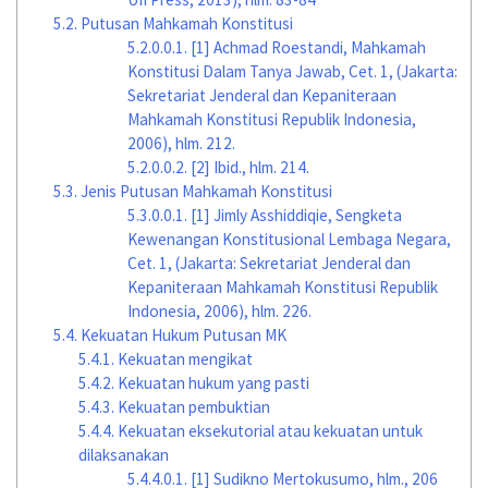
5.2.
Putusan Mahkamah Konstitusi
5.2.0.0.1.
[1] Achmad Roestandi, Mahkamah
Konstitusi Dalam Tanya Jawab, Cet. 1, (Jakarta:
Sekretariat Jenderal dan Kepaniteraan
Mahkamah Konstitusi Republik Indonesia,
2006), hlm. 212.
5.2.0.0.2.
[2] Ibid., hlm. 214.
5.3.
Jenis Putusan Mahkamah Konstitusi
5.3.0.0.1.
[1] Jimly Asshiddiqie, Sengketa
Kewenangan Konstitusional Lembaga Negara,
Cet. 1, (Jakarta: Sekretariat Jenderal dan
Kepaniteraan Mahkamah Konstitusi Republik
Indonesia, 2006), hlm. 226.
5.4.
Kekuatan Hukum Putusan MK
5.4.1.
Kekuatan mengikat
5.4.2.
Kekuatan hukum yang pasti
5.4.3.
Kekuatan pembuktian
5.4.4.
Kekuatan eksekutorial atau kekuatan untuk
dilaksanakan
5.4.4.0.1.
[1] Sudikno Mertokusumo, hlm., 206