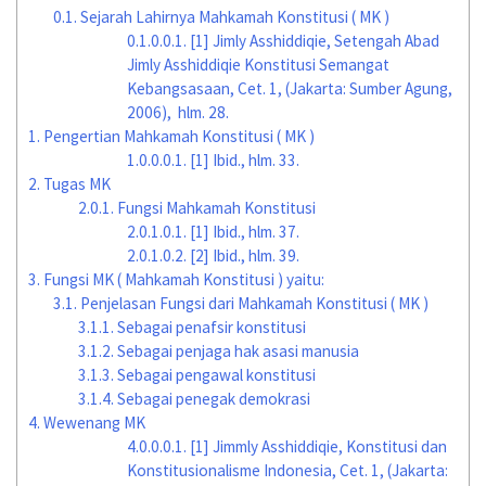
0.1.
Sejarah Lahirnya Mahkamah Konstitusi ( MK )
0.1.0.0.1.
[1] Jimly Asshiddiqie, Setengah Abad
Jimly Asshiddiqie Konstitusi Semangat
Kebangsasaan, Cet. 1, (Jakarta: Sumber Agung,
2006), hlm. 28.
1.
Pengertian Mahkamah Konstitusi ( MK )
1.0.0.0.1.
[1] Ibid., hlm. 33.
2.
Tugas MK
2.0.1.
Fungsi Mahkamah Konstitusi
2.0.1.0.1.
[1] Ibid., hlm. 37.
2.0.1.0.2.
[2] Ibid., hlm. 39.
3.
Fungsi MK ( Mahkamah Konstitusi ) yaitu:
3.1.
Penjelasan Fungsi dari Mahkamah Konstitusi ( MK )
3.1.1.
Sebagai penafsir konstitusi
3.1.2.
Sebagai penjaga hak asasi manusia
3.1.3.
Sebagai pengawal konstitusi
3.1.4.
Sebagai penegak demokrasi
4.
Wewenang MK
4.0.0.0.1.
[1] Jimmly Asshiddiqie, Konstitusi dan
Konstitusionalisme Indonesia, Cet. 1, (Jakarta: