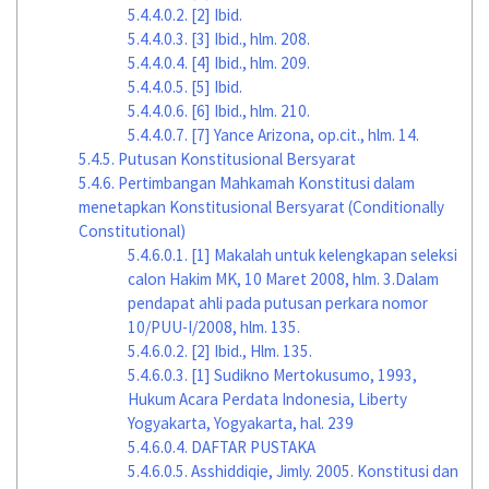
5.4.4.0.2.
[2] Ibid.
5.4.4.0.3.
[3] Ibid., hlm. 208.
5.4.4.0.4.
[4] Ibid., hlm. 209.
5.4.4.0.5.
[5] Ibid.
5.4.4.0.6.
[6] Ibid., hlm. 210.
5.4.4.0.7.
[7] Yance Arizona, op.cit., hlm. 14.
5.4.5.
Putusan Konstitusional Bersyarat
5.4.6.
Pertimbangan Mahkamah Konstitusi dalam
menetapkan Konstitusional Bersyarat (Conditionally
Constitutional)
5.4.6.0.1.
[1] Makalah untuk kelengkapan seleksi
calon Hakim MK, 10 Maret 2008, hlm. 3.Dalam
pendapat ahli pada putusan perkara nomor
10/PUU-I/2008, hlm. 135.
5.4.6.0.2.
[2] Ibid., Hlm. 135.
5.4.6.0.3.
[1] Sudikno Mertokusumo, 1993,
Hukum Acara Perdata Indonesia, Liberty
Yogyakarta, Yogyakarta, hal. 239
5.4.6.0.4.
DAFTAR PUSTAKA
5.4.6.0.5.
Asshiddiqie, Jimly. 2005. Konstitusi dan