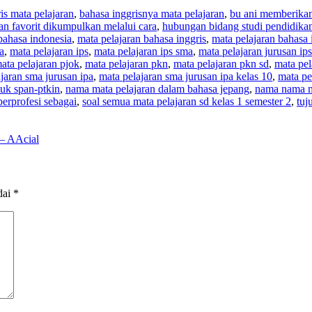
is mata pelajaran
,
bahasa inggrisnya mata pelajaran
,
bu ani memberikan 
an favorit dikumpulkan melalui cara
,
hubungan bidang studi pendidika
bahasa indonesia
,
mata pelajaran bahasa inggris
,
mata pelajaran bahasa 
a
,
mata pelajaran ips
,
mata pelajaran ips sma
,
mata pelajaran jurusan ips
ata pelajaran pjok
,
mata pelajaran pkn
,
mata pelajaran pkn sd
,
mata pel
jaran sma jurusan ipa
,
mata pelajaran sma jurusan ipa kelas 10
,
mata pe
tuk span-ptkin
,
nama mata pelajaran dalam bahasa jepang
,
nama nama ma
berprofesi sebagai
,
soal semua mata pelajaran sd kelas 1 semester 2
,
tuj
 – AAcial
dai
*