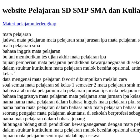
website Pelajaran SD SMP SMA dan Kulia
Materi pelajaran terlengkap
mata pelajaran
jadwal mata pelajaran mata pelajaran sma jurusan ipa mata pelajaran 
mata pelajaran sma
bahasa inggris mata pelajaran
bu ani memberikan tes ujian akhir mata pelajaran ipa
tujuan pemberian mata pelajaran pendidikan kewarganegaraan di seko
dalam struktur kurikulum mata pelajaran mulok bersifat opsional. arti
kelas 1
data mengenai mata pelajaran favorit dikumpulkan melalui cara
soal semua mata pelajaran sd kelas 1 semester 2 mata pelajaran smk m
bahasa arab mata pelajaran mata pelajaran jurusan ips mata pelajaran 
bahasa inggrisnya mata pelajaran mata pelajaran sma jurusan ipa kelas
nama nama mata pelajaran dalam bahasa inggris mata pelajaran pkn sd
nama nama mata pelajaran dalam bahasa arab mata pelajaran bahasa i
seorang pengajar mata pelajaran akuntansi di sekolah berprofesi sebag
nama mata pelajaran dalam bahasa jepang
hubungan bidang studi pendidikan kewarganegaraan dengan mata pela
dalam struktur kurikulum mata pelajaran mulok bersifat opsional arti
tujuan mata pelajaran seni rupa adalah agar siswa