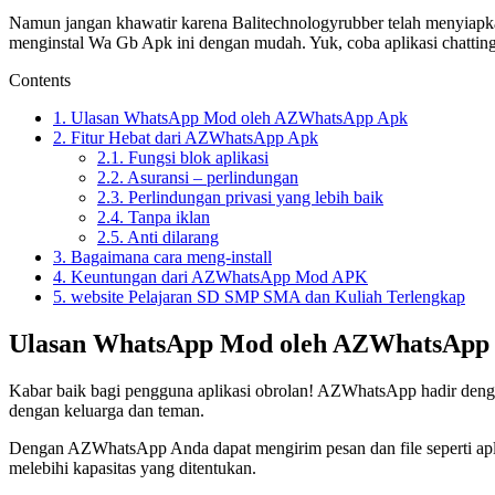
Namun jangan khawatir karena Balitechnologyrubber telah menyiapkan
menginstal Wa Gb Apk ini dengan mudah. Yuk, coba aplikasi chatting
Contents
1.
Ulasan WhatsApp Mod oleh AZWhatsApp Apk
2.
Fitur Hebat dari AZWhatsApp Apk
2.1.
Fungsi blok aplikasi
2.2.
Asuransi – perlindungan
2.3.
Perlindungan privasi yang lebih baik
2.4.
Tanpa iklan
2.5.
Anti dilarang
3.
Bagaimana cara meng-install
4.
Keuntungan dari AZWhatsApp Mod APK
5.
website Pelajaran SD SMP SMA dan Kuliah Terlengkap
Ulasan WhatsApp Mod oleh AZWhatsApp
Kabar baik bagi pengguna aplikasi obrolan! AZWhatsApp hadir dengan
dengan keluarga dan teman.
Dengan AZWhatsApp Anda dapat mengirim pesan dan file seperti aplik
melebihi kapasitas yang ditentukan.