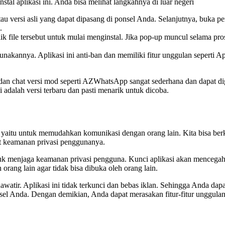
l aplikasi ini. Anda bisa melihat langkahnya di luar negeri
versi asli yang dapat dipasang di ponsel Anda. Selanjutnya, buka pen
.
ik file tersebut untuk mulai menginstal. Jika pop-up muncul selama pros
kannya. Aplikasi ini anti-ban dan memiliki fitur unggulan seperti A
er dan chat versi mod seperti AZWhatsApp sangat sederhana dan dapa
i adalah versi terbaru dan pasti menarik untuk dicoba.
tu untuk memudahkan komunikasi dengan orang lain. Kita bisa berki
 keamanan privasi penggunanya.
uk menjaga keamanan privasi pengguna. Kunci aplikasi akan mencegah
rang lain agar tidak bisa dibuka oleh orang lain.
tir. Aplikasi ini tidak terkunci dan bebas iklan. Sehingga Anda dapa
sel Anda. Dengan demikian, Anda dapat merasakan fitur-fitur unggu