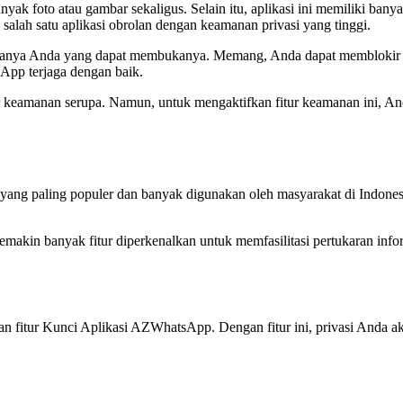
to atau gambar sekaligus. Selain itu, aplikasi ini memiliki banyak f
lah satu aplikasi obrolan dengan keamanan privasi yang tinggi.
a Anda yang dapat membukanya. Memang, Anda dapat memblokir obrol
pp terjaga dengan baik.
tur keamanan serupa. Namun, untuk mengaktifkan fitur keamanan ini, A
g yang paling populer dan banyak digunakan oleh masyarakat di Indon
emakin banyak fitur diperkenalkan untuk memfasilitasi pertukaran info
 fitur Kunci Aplikasi AZWhatsApp. Dengan fitur ini, privasi Anda aka