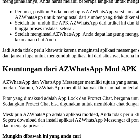
menggunakannya, Anda harus melalui beberapa langkah untuk menginsta
Pertama, pastikan Anda menghapus AZWhatsApp versi lama atau 
AZWhatsApp untuk menginstal dari sumber yang tidak dikenal
Setelah itu, unduh file APK AZWhatsApp dari artikel ini dan kl
hingga proses instalasi selesai.
Setelah menginstal AZWhatsApp, Anda dapat langsung mengguna
keamanan chat Anda.
Jadi Anda tidak perlu khawatir karena menginstal aplikasi messeng
dan jangan lupa untuk mengunduh aplikasi ini dari situsnya, karena in
Keuntungan dari AZWhatsApp Mod APK
AZWhatsApp dan WhatsApp Messenger memiliki tujuan yang sama, yai
mudah. Namun, AZWhatsApp memiliki banyak fitur tambahan terkait
Fitur yang dimaksud adalah App Lock dan Protect Chat, berguna unt
Sedangkan Protect Chat bisa digunakan untuk memblokir chat dengan o
Meskipun AZWhatsApp adalah aplikasi modded, Anda tidak perlu khawa
Segera download dan install aplikasi AZWhatsApp Messenger di pon
dan menjaga privasi.
Mungkin dibawah ini yang anda cari