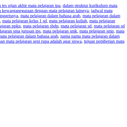
tes ujian akhir mata pelajaran ipa
,
dalam struktur kurikulum mata
n kewarganegaraan dengan mata pelajaran lainnya
,
jadwal mata
inggrisnya
,
mata pelajaran dalam bahasa arab
,
mata pelajaran dalam
,
mata pelajaran kelas 1 sd
,
mata pelajaran kuliah
,
mata pelajaran
ajaran ppkn
,
mata pelajaran sbdp
,
mata pelajaran sd
,
mata pelajaran sd
lajaran sma jurusan ips
,
mata pelajaran smk
,
mata pelajaran smp
,
mata
ta pelajaran dalam bahasa arab
,
nama nama mata pelajaran dalam
uan mata pelajaran seni rupa adalah agar siswa
,
tujuan pemberian mata