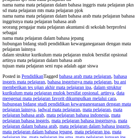
nama nama mata pelajaran dalam bahasa inggris mata pelajaran pkn
sd mata pelajaran mts mata pelajaran pjok
nama nama mata pelajaran dalam bahasa arab mata pelajaran bahasa
inggrisnya mata pelajaran bahasa arab
seorang pengajar mata pelajaran akuntansi di sekolah berprofesi
sebagai
nama mata pelajaran dalam bahasa jepang
hubungan bidang studi pendidikan kewarganegaraan dengan mata
pelajaran lainnya
dalam struktur kurikulum mata pelajaran mulok bersifat opsional
artinya mata pelajaran dalam bahasa arab
tujuan mata pelajaran seni rupa adalah agar siswa
Posted in
Pendidikan
Tagged
bahasa arab mata pelajaran
,
bahasa
inggris mata pelajaran
,
bahasa inggrisnya mata pelajaran
,
bu ani
memberikan tes ujian akhir mata pelajaran ipa
,
dalam struktur
kurikulum mata pelajaran mulok bersifat opsional. artinya
,
data
mengenai mata pelajaran favorit dikumpulkan melalui cara
,
hubungan bidang studi pendidikan kewarganegaraan dengan mata
pelajaran lainnya
,
jadwal mata pelajaran
,
mata pelajaran
,
mata
pelajaran bahasa arab
,
mata pelajaran bahasa indonesia
,
mata
pelajaran bahasa inggris
,
mata pelajaran bahasa inggrisnya
,
mata
pelajaran dalam bahasa arab
,
mata pelajaran dalam bahasa inggris
,
mata pelajaran dalam bahasa jepang
,
mata pelajaran ipa
,
mata
pelajaran ips
,
mata pelajaran ips sma
,
mata pelajaran jurusan ips
,