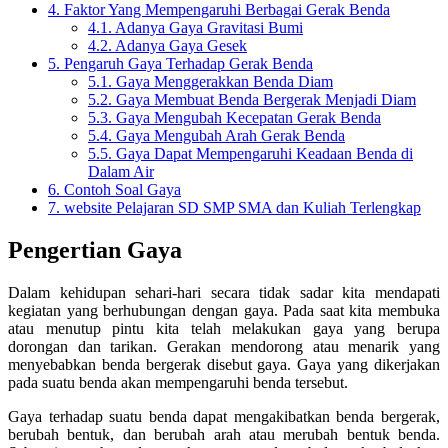
4.
Faktor Yang Mempengaruhi Berbagai Gerak Benda
4.1.
Adanya Gaya Gravitasi Bumi
4.2.
Adanya Gaya Gesek
5.
Pengaruh Gaya Terhadap Gerak Benda
5.1.
Gaya Menggerakkan Benda Diam
5.2.
Gaya Membuat Benda Bergerak Menjadi Diam
5.3.
Gaya Mengubah Kecepatan Gerak Benda
5.4.
Gaya Mengubah Arah Gerak Benda
5.5.
Gaya Dapat Mempengaruhi Keadaan Benda di
Dalam Air
6.
Contoh Soal Gaya
7.
website Pelajaran SD SMP SMA dan Kuliah Terlengkap
Pengertian Gaya
Dalam kehidupan sehari-hari secara tidak sadar kita mendapati
kegiatan yang berhubungan dengan gaya. Pada saat kita membuka
atau menutup pintu kita telah melakukan gaya yang berupa
dorongan dan tarikan. Gerakan mendorong atau menarik yang
menyebabkan benda bergerak disebut gaya. Gaya yang dikerjakan
pada suatu benda akan mempengaruhi benda tersebut.
Gaya terhadap suatu benda dapat mengakibatkan benda bergerak,
berubah bentuk, dan berubah arah atau merubah bentuk benda.