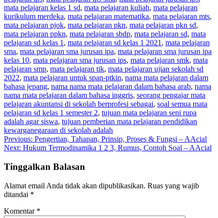
mata pelajaran kelas 1 sd
,
mata pelajaran kuliah
,
mata pelajaran
kurikulum merdeka
,
mata pelajaran matematika
,
mata pelajaran mts
,
mata pelajaran pjok
,
mata pelajaran pkn
,
mata pelajaran pkn sd
,
mata pelajaran ppkn
,
mata pelajaran sbdp
,
mata pelajaran sd
,
mata
pelajaran sd kelas 1
,
mata pelajaran sd kelas 1 2021
,
mata pelajaran
sma
,
mata pelajaran sma jurusan ipa
,
mata pelajaran sma jurusan ipa
kelas 10
,
mata pelajaran sma jurusan ips
,
mata pelajaran smk
,
mata
pelajaran smp
,
mata pelajaran tik
,
mata pelajaran ujian sekolah sd
2022
,
mata pelajaran untuk span-ptkin
,
nama mata pelajaran dalam
bahasa jepang
,
nama nama mata pelajaran dalam bahasa arab
,
nama
nama mata pelajaran dalam bahasa inggris
,
seorang pengajar mata
pelajaran akuntansi di sekolah berprofesi sebagai
,
soal semua mata
pelajaran sd kelas 1 semester 2
,
tujuan mata pelajaran seni rupa
adalah agar siswa
,
tujuan pemberian mata pelajaran pendidikan
kewarganegaraan di sekolah adalah
Navigasi
Previous:
Pengertian, Tahapan, Prinsip, Proses & Fungsi – AAcial
Next:
Hukum Termodinamika 1 2 3, Rumus, Contoh Soal – AAcial
pos
Tinggalkan Balasan
Alamat email Anda tidak akan dipublikasikan.
Ruas yang wajib
ditandai
*
Komentar
*