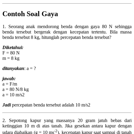
Contoh Soal Gaya
1. Seorang anak mendorong benda dengan gaya 80 N sehingga
benda tersebut bergerak dengan kecepatan tertentu. Bila massa
benda tersebut 8 kg, hitunglah percepatan benda tersebut?
Diketahui:
F = 80 N
m = 8 kg
ditanyakan
: a = ?
jawab:
a = F/m
a = 80 N/8 kg
a = 10 m/s2
Jadi
percepatan benda tersebut adalah 10 m/s2
2. Sepotong kapur yang massanya 20 gram jatuh bebas dari
ketinggian 10 m di atas tanah. Jika gesekan antara kapur dengan
-2
udara diabaikan (g = 10 ms
), kecepatan kapur saat sampai di tanah