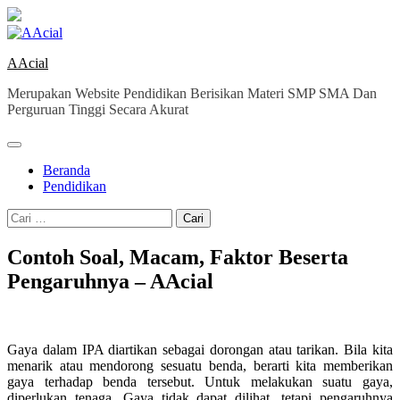
Skip
to
content
AAcial
Merupakan Website Pendidikan Berisikan Materi SMP SMA Dan
Perguruan Tinggi Secara Akurat
Beranda
Pendidikan
Cari
untuk:
Contoh Soal, Macam, Faktor Beserta
Pengaruhnya – AAcial
Gaya dalam IPA diartikan sebagai dorongan atau tarikan. Bila kita
menarik atau mendorong sesuatu benda, berarti kita memberikan
gaya terhadap benda tersebut. Untuk melakukan suatu gaya,
diperlukan tenaga. Gaya tidak dapat dilihat, tetapi pengaruhnya