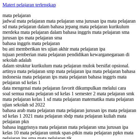
Materi pelajaran terlengkap
mata pelajaran
jadwal mata pelajaran mata pelajaran sma jurusan ipa mata pelajaran
sd mata pelajaran dalam bahasa jepang mata pelajaran kurikulum
merdeka mata pelajaran dalam bahasa inggris mata pelajaran sma
jurusan ips mata pelajaran sma
bahasa inggris mata pelajaran
bu ani memberikan tes ujian akhir mata pelajaran ipa
tujuan pemberian mata pelajaran pendidikan kewarganegaraan di
sekolah adalah
dalam struktur kurikulum mata pelajaran mulok bersifat opsional.
artinya mata pelajaran smp mata pelajaran ipa mata pelajaran bahasa
indonesia mata pelajaran ips mata pelajaran bahasa inggris mata
pelajaran sd kelas 1
data mengenai mata pelajaran favorit dikumpulkan melalui cara
soal semua mata pelajaran sd kelas 1 semester 2 mata pelajaran smk
mata pelajaran kelas 1 sd mata pelajaran matematika mata pelajaran
ujian sekolah sd 2022
bahasa arab mata pelajaran mata pelajaran jurusan ips mata pelajaran
sd kelas 1 2021 mata pelajaran sbdp mata pelajaran kuliah mata
pelajaran pkn
bahasa inggrisnya mata pelajaran mata pelajaran sma jurusan ipa
kelas 10 mata pelajaran untuk span-ptkin mata pelajaran ppkn mata
pelajaran ips sma mata pelajaran tik