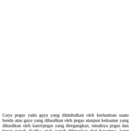
Gaya pegas yaitu gaya yang ditimbulkan oleh keelastisan suatu
benda atau gaya yang dihasilkan oleh pegas ataupun kekuatan yang
dihasilkan oleh karet/pegas yang diregangkan, misalnya pegas dan
busur panah. Ketika anak panah dilepaskan dari busurnya, karet