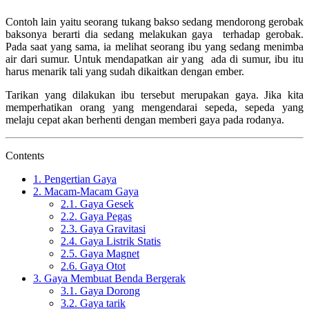
Contoh lain yaitu seorang tukang bakso sedang mendorong gerobak
baksonya berarti dia sedang melakukan gaya terhadap gerobak.
Pada saat yang sama, ia melihat seorang ibu yang sedang menimba
air dari sumur. Untuk mendapatkan air yang ada di sumur, ibu itu
harus menarik tali yang sudah dikaitkan dengan ember.
Tarikan yang dilakukan ibu tersebut merupakan gaya. Jika kita
memperhatikan orang yang mengendarai sepeda, sepeda yang
melaju cepat akan berhenti dengan memberi gaya pada rodanya.
Contents
1.
Pengertian Gaya
2.
Macam-Macam Gaya
2.1.
Gaya Gesek
2.2.
Gaya Pegas
2.3.
Gaya Gravitasi
2.4.
Gaya Listrik Statis
2.5.
Gaya Magnet
2.6.
Gaya Otot
3.
Gaya Membuat Benda Bergerak
3.1.
Gaya Dorong
3.2.
Gaya tarik