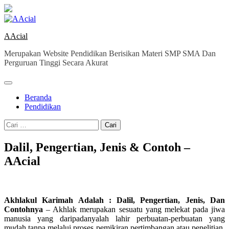
Skip
to
content
AAcial
Merupakan Website Pendidikan Berisikan Materi SMP SMA Dan
Perguruan Tinggi Secara Akurat
Beranda
Pendidikan
Cari
untuk:
Dalil, Pengertian, Jenis & Contoh –
AAcial
Akhlakul Karimah Adalah : Dalil, Pengertian, Jenis, Dan
Contohnya
– Akhlak merupakan sesuatu yang melekat pada jiwa
manusia yang daripadanyalah lahir perbuatan-perbuatan yang
mudah tanpa melalui proses pemikiran pertimbangan atau penelitian.