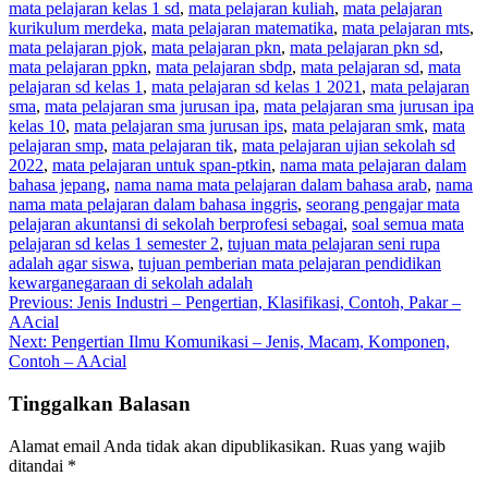
mata pelajaran kelas 1 sd
,
mata pelajaran kuliah
,
mata pelajaran
kurikulum merdeka
,
mata pelajaran matematika
,
mata pelajaran mts
,
mata pelajaran pjok
,
mata pelajaran pkn
,
mata pelajaran pkn sd
,
mata pelajaran ppkn
,
mata pelajaran sbdp
,
mata pelajaran sd
,
mata
pelajaran sd kelas 1
,
mata pelajaran sd kelas 1 2021
,
mata pelajaran
sma
,
mata pelajaran sma jurusan ipa
,
mata pelajaran sma jurusan ipa
kelas 10
,
mata pelajaran sma jurusan ips
,
mata pelajaran smk
,
mata
pelajaran smp
,
mata pelajaran tik
,
mata pelajaran ujian sekolah sd
2022
,
mata pelajaran untuk span-ptkin
,
nama mata pelajaran dalam
bahasa jepang
,
nama nama mata pelajaran dalam bahasa arab
,
nama
nama mata pelajaran dalam bahasa inggris
,
seorang pengajar mata
pelajaran akuntansi di sekolah berprofesi sebagai
,
soal semua mata
pelajaran sd kelas 1 semester 2
,
tujuan mata pelajaran seni rupa
adalah agar siswa
,
tujuan pemberian mata pelajaran pendidikan
kewarganegaraan di sekolah adalah
Navigasi
Previous:
Jenis Industri – Pengertian, Klasifikasi, Contoh, Pakar –
AAcial
pos
Next:
Pengertian Ilmu Komunikasi – Jenis, Macam, Komponen,
Contoh – AAcial
Tinggalkan Balasan
Alamat email Anda tidak akan dipublikasikan.
Ruas yang wajib
ditandai
*