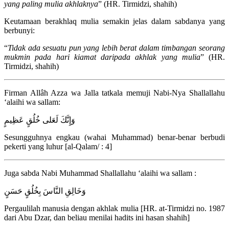
yang paling mulia akhlaknya
” (HR. Tirmidzi, shahih)
Keutamaan berakhlaq mulia semakin jelas dalam sabdanya yang
berbunyi:
“
Tidak ada sesuatu pun yang lebih berat dalam timbangan seorang
mukmin pada hari kiamat daripada akhlak yang mulia
” (HR.
Tirmidzi, shahih)
Firman Allâh Azza wa Jalla tatkala memuji Nabi-Nya Shallallahu
‘alaihi wa sallam:
وَإِنَّكَ لَعَلى خُلُقٍ عَظِيمٍ
Sesungguhnya engkau (wahai Muhammad) benar-benar berbudi
pekerti yang luhur [al-Qalam/ : 4]
Juga sabda Nabi Muhammad Shallallahu ‘alaihi wa sallam :
وَخَالِقِ النَّاسَ بِخُلُقٍ حَسَنٍ
Pergaulilah manusia dengan akhlak mulia [HR. at-Tirmidzi no. 1987
dari Abu Dzar, dan beliau menilai hadits ini hasan shahih]