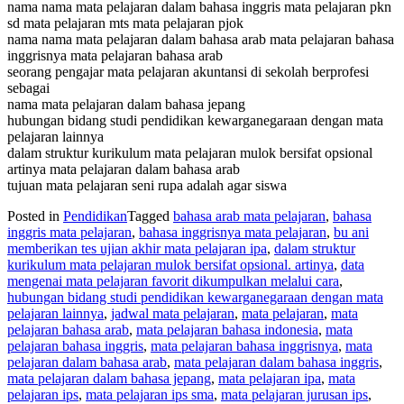
nama nama mata pelajaran dalam bahasa inggris mata pelajaran pkn
sd mata pelajaran mts mata pelajaran pjok
nama nama mata pelajaran dalam bahasa arab mata pelajaran bahasa
inggrisnya mata pelajaran bahasa arab
seorang pengajar mata pelajaran akuntansi di sekolah berprofesi
sebagai
nama mata pelajaran dalam bahasa jepang
hubungan bidang studi pendidikan kewarganegaraan dengan mata
pelajaran lainnya
dalam struktur kurikulum mata pelajaran mulok bersifat opsional
artinya mata pelajaran dalam bahasa arab
tujuan mata pelajaran seni rupa adalah agar siswa
Posted in
Pendidikan
Tagged
bahasa arab mata pelajaran
,
bahasa
inggris mata pelajaran
,
bahasa inggrisnya mata pelajaran
,
bu ani
memberikan tes ujian akhir mata pelajaran ipa
,
dalam struktur
kurikulum mata pelajaran mulok bersifat opsional. artinya
,
data
mengenai mata pelajaran favorit dikumpulkan melalui cara
,
hubungan bidang studi pendidikan kewarganegaraan dengan mata
pelajaran lainnya
,
jadwal mata pelajaran
,
mata pelajaran
,
mata
pelajaran bahasa arab
,
mata pelajaran bahasa indonesia
,
mata
pelajaran bahasa inggris
,
mata pelajaran bahasa inggrisnya
,
mata
pelajaran dalam bahasa arab
,
mata pelajaran dalam bahasa inggris
,
mata pelajaran dalam bahasa jepang
,
mata pelajaran ipa
,
mata
pelajaran ips
,
mata pelajaran ips sma
,
mata pelajaran jurusan ips
,