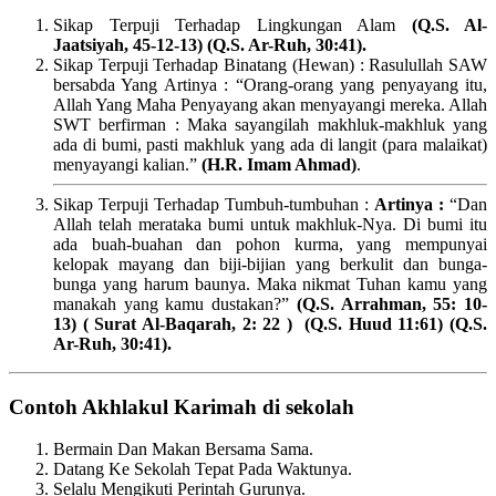
Sikap Terpuji Terhadap Lingkungan Alam
(Q.S. Al-
Jaatsiyah, 45-12-13) (Q.S. Ar-Ruh, 30:41).
Sikap Terpuji Terhadap Binatang (Hewan) : Rasulullah SAW
bersabda Yang Artinya : “Orang-orang yang penyayang itu,
Allah Yang Maha Penyayang akan menyayangi mereka. Allah
SWT berfirman : Maka sayangilah makhluk-makhluk yang
ada di bumi, pasti makhluk yang ada di langit (para malaikat)
menyayangi kalian.”
(H.R. Imam Ahmad)
.
Sikap Terpuji Terhadap Tumbuh-tumbuhan :
Artinya :
“Dan
Allah telah merataka bumi untuk makhluk-Nya. Di bumi itu
ada buah-buahan dan pohon kurma, yang mempunyai
kelopak mayang dan biji-bijian yang berkulit dan bunga-
bunga yang harum baunya. Maka nikmat Tuhan kamu yang
manakah yang kamu dustakan?”
(Q.S. Arrahman, 55: 10-
13) ( Surat Al-Baqarah, 2: 22 ) (Q.S. Huud 11:61)
(Q.S.
Ar-Ruh, 30:41).
Contoh Akhlakul Karimah di sekolah
Bermain Dan Makan Bersama Sama.
Datang Ke Sekolah Tepat Pada Waktunya.
Selalu Mengikuti Perintah Gurunya.