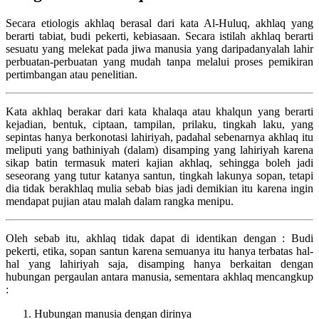
Secara etiologis akhlaq berasal dari kata Al-Huluq, akhlaq yang
berarti tabiat, budi pekerti, kebiasaan. Secara istilah akhlaq berarti
sesuatu yang melekat pada jiwa manusia yang daripadanyalah lahir
perbuatan-perbuatan yang mudah tanpa melalui proses pemikiran
pertimbangan atau penelitian.
Kata akhlaq berakar dari kata khalaqa atau khalqun yang berarti
kejadian, bentuk, ciptaan, tampilan, prilaku, tingkah laku, yang
sepintas hanya berkonotasi lahiriyah, padahal sebenarnya akhlaq itu
meliputi yang bathiniyah (dalam) disamping yang lahiriyah karena
sikap batin termasuk materi kajian akhlaq, sehingga boleh jadi
seseorang yang tutur katanya santun, tingkah lakunya sopan, tetapi
dia tidak berakhlaq mulia sebab bias jadi demikian itu karena ingin
mendapat pujian atau malah dalam rangka menipu.
Oleh sebab itu, akhlaq tidak dapat di identikan dengan : Budi
pekerti, etika, sopan santun karena semuanya itu hanya terbatas hal-
hal yang lahiriyah saja, disamping hanya berkaitan dengan
hubungan pergaulan antara manusia, sementara akhlaq mencangkup
:
Hubungan manusia dengan dirinya