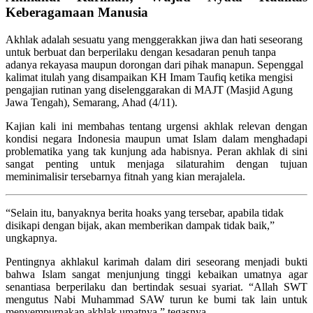
Keberagamaan Manusia
Akhlak adalah sesuatu yang menggerakkan jiwa dan hati seseorang
untuk berbuat dan berperilaku dengan kesadaran penuh tanpa
adanya rekayasa maupun dorongan dari pihak manapun. Sepenggal
kalimat itulah yang disampaikan KH Imam Taufiq ketika mengisi
pengajian rutinan yang diselenggarakan di MAJT (Masjid Agung
Jawa Tengah), Semarang, Ahad (4/11).
Kajian kali ini membahas tentang urgensi akhlak relevan dengan
kondisi negara Indonesia maupun umat Islam dalam menghadapi
problematika yang tak kunjung ada habisnya. Peran akhlak di sini
sangat penting untuk menjaga silaturahim dengan tujuan
meminimalisir tersebarnya fitnah yang kian merajalela.
“Selain itu, banyaknya berita hoaks yang tersebar, apabila tidak
disikapi dengan bijak, akan memberikan dampak tidak baik,”
ungkapnya.
Pentingnya akhlakul karimah dalam diri seseorang menjadi bukti
bahwa Islam sangat menjunjung tinggi kebaikan umatnya agar
senantiasa berperilaku dan bertindak sesuai syariat. “Allah SWT
mengutus Nabi Muhammad SAW turun ke bumi tak lain untuk
menyempurnakan akhlak umatnya,” tegasnya.