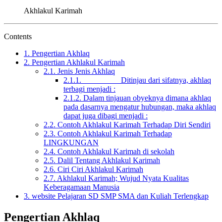
Akhlakul Karimah
Contents
1.
Pengertian Akhlaq
2.
Pengertian Akhlakul Karimah
2.1.
Jenis Jenis Akhlaq
2.1.1.
Ditinjau dari sifatnya, akhlaq
terbagi menjadi :
2.1.2.
Dalam tinjauan obyeknya dimana akhlaq
pada dasarnya mengatur hubungan, maka akhlaq
dapat juga dibagi menjadi :
2.2.
Contoh Akhlakul Karimah Terhadap Diri Sendiri
2.3.
Contoh Akhlakul Karimah Terhadap
LINGKUNGAN
2.4.
Contoh Akhlakul Karimah di sekolah
2.5.
Dalil Tentang Akhlakul Karimah
2.6.
Ciri Ciri Akhlakul Karimah
2.7.
Akhlakul Karimah; Wujud Nyata Kualitas
Keberagamaan Manusia
3.
website Pelajaran SD SMP SMA dan Kuliah Terlengkap
Pengertian Akhlaq