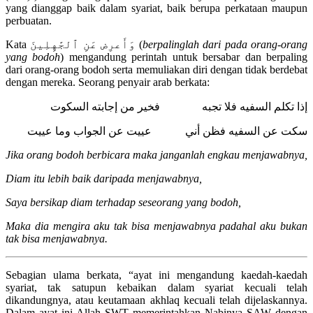
yang dianggap baik dalam syariat, baik berupa perkataan maupun
perbuatan.
Kata وَأَعرِض عَنِ ٱلجَٰهِلِينَ (
berpalinglah dari pada orang-orang
yang bodoh
) mengandung perintah untuk bersabar dan berpaling
dari orang-orang bodoh serta memuliakan diri dengan tidak berdebat
dengan mereka. Seorang penyair arab berkata:
إذا تكلم السفيه فلا تجبه فخير من إجابته السكوت
سكت عن السفيه فظن أني عييت عن الجواب وما عييت
Jika orang bodoh berbicara maka janganlah engkau menjawabnya,
Diam itu lebih baik daripada menjawabnya,
Saya bersikap diam terhadap seseorang yang bodoh,
Maka dia mengira aku tak bisa menjawabnya padahal aku bukan
tak bisa menjawabnya.
Sebagian ulama berkata, “ayat ini mengandung kaedah-kaedah
syariat, tak satupun kebaikan dalam syariat kecuali telah
dikandungnya, atau keutamaan akhlaq kecuali telah dijelaskannya.
Dalam ayat ini Allah SWT memerintahkan Nabinya SAW dengan