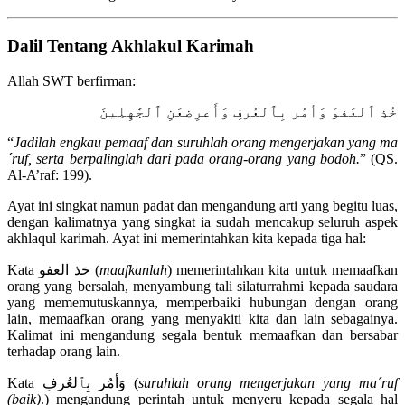
Dalil Tentang Akhlakul Karimah
Allah SWT berfirman:
خُذِ ٱلعَفوَ وَأمُر بِٱلعُرفِ وَأَعرِضعَنِ ٱلجَٰهِلِينَ
“
Jadilah engkau pemaaf dan suruhlah orang mengerjakan yang ma
´ruf, serta berpalinglah dari pada orang-orang yang bodoh.
” (QS.
Al-A’raf: 199).
Ayat ini singkat namun padat dan mengandung arti yang begitu luas,
dengan kalimatnya yang singkat ia sudah mencakup seluruh aspek
akhlaqul karimah. Ayat ini memerintahkan kita kepada tiga hal:
Kata خذ العفو (
maafkanlah
) memerintahkan kita untuk memaafkan
orang yang bersalah, menyambung tali silaturrahmi kepada saudara
yang mememutuskannya, memperbaiki hubungan dengan orang
lain, memaafkan orang yang menyakiti kita dan lain sebagainya.
Kalimat ini mengandung segala bentuk memaafkan dan bersabar
terhadap orang lain.
Kata وَأمُر بِٱلعُرفِ (
suruhlah orang mengerjakan yang ma´ruf
(baik)
.) mengandung perintah untuk menyeru kepada segala hal