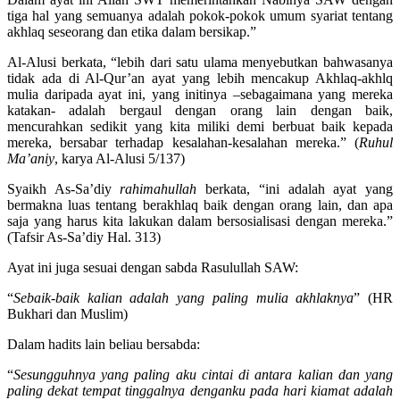
tiga hal yang semuanya adalah pokok-pokok umum syariat tentang
akhlaq seseorang dan etika dalam bersikap.”
Al-Alusi berkata, “lebih dari satu ulama menyebutkan bahwasanya
tidak ada di Al-Qur’an ayat yang lebih mencakup Akhlaq-akhlq
mulia daripada ayat ini, yang initinya –sebagaimana yang mereka
katakan- adalah bergaul dengan orang lain dengan baik,
mencurahkan sedikit yang kita miliki demi berbuat baik kepada
mereka, bersabar terhadap kesalahan-kesalahan mereka.” (
Ruhul
Ma’aniy
, karya Al-Alusi 5/137)
Syaikh As-Sa’diy
rahimahullah
berkata, “ini adalah ayat yang
bermakna luas tentang berakhlaq baik dengan orang lain, dan apa
saja yang harus kita lakukan dalam bersosialisasi dengan mereka.”
(Tafsir As-Sa’diy Hal. 313)
Ayat ini juga sesuai dengan sabda Rasulullah SAW:
“
Sebaik-baik kalian adalah yang paling mulia akhlaknya
” (HR
Bukhari dan Muslim)
Dalam hadits lain beliau bersabda:
“
Sesungguhnya yang paling aku cintai di antara kalian dan yang
paling dekat tempat tinggalnya denganku pada hari kiamat adalah