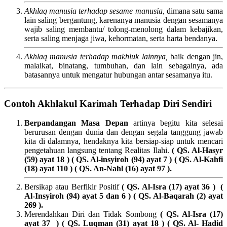
Akhlaq manusia terhadap sesame manusia,
dimana satu sama
lain saling bergantung, karenanya manusia dengan sesamanya
wajib saling membantu/ tolong-menolong dalam kebajikan,
serta saling menjaga jiwa, kehormatan, serta harta bendanya.
Akhlaq manusia terhadap makhluk lainnya,
baik dengan jin,
malaikat, binatang, tumbuhan, dan lain sebagainya, ada
batasannya untuk mengatur hubungan antar sesamanya itu.
Contoh Akhlakul Karimah Terhadap Diri Sendiri
Berpandangan Masa Depan
artinya begitu kita selesai
berurusan dengan dunia dan dengan segala tanggung jawab
kita di dalamnya, hendaknya kita bersiap-siap untuk mencari
pengetahuan langsung tentang Realitas Ilahi.
( QS. Al-Hasyr
(59) ayat 18 ) ( QS. Al-insyiroh (94) ayat 7 ) ( QS. Al-Kahfi
(18) ayat 110 ) ( QS. An-Nahl (16) ayat 97 ).
Bersikap atau Berfikir Positif
( QS. Al-Isra (17) ayat 36 ) (
Al-Insyiroh (94) ayat 5 dan 6 ) ( QS. Al-Baqarah (2) ayat
269 ).
Merendahkan Diri dan Tidak Sombong
( QS. Al-Isra (17)
ayat 37 ) ( QS. Luqman (31) ayat 18 ) ( QS. Al- Hadid