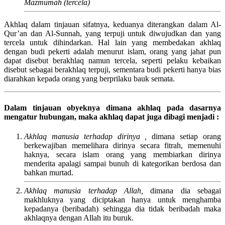
Mazmumah (tercela)
Akhlaq dalam tinjauan sifatnya, keduanya diterangkan dalam Al-
Qur’an dan Al-Sunnah, yang terpuji untuk diwujudkan dan yang
tercela untuk dihindarkan. Hal lain yang membedakan akhlaq
dengan budi pekerti adalah menurut islam, orang yang jahat pun
dapat disebut berakhlaq namun tercela, seperti pelaku kebaikan
disebut sebagai berakhlaq terpuji, sementara budi pekerti hanya bias
diarahkan kepada orang yang berprilaku bauk semata.
Dalam tinjauan obyeknya dimana akhlaq pada dasarnya
mengatur hubungan, maka akhlaq dapat juga dibagi menjadi :
Akhlaq manusia terhadap dirinya ,
dimana setiap orang
berkewajiban memelihara dirinya secara fitrah, memenuhi
haknya, secara islam orang yang membiarkan dirinya
menderita apalagi sampai bunuh di kategorikan berdosa dan
bahkan murtad.
Akhlaq manusia terhadap Allah,
dimana dia sebagai
makhluknya yang diciptakan hanya untuk menghamba
kepadanya (beribadah) sehingga dia tidak beribadah maka
akhlaqnya dengan Allah itu buruk.