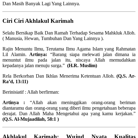
Dan Masih Banyak Lagi Yang Lainnya.
Ciri Ciri Akhlakul Karimah
Selalu Bersikap Baik Dan Ramah Terhadap Sesama Mahkluk Alloh.
( Manusia, Hewan, Tumbuhan Dan Yang Lainnya ).
Rajin Menuntu Ilmu, Terutama Ilmu Agama Islam yang Rahmatan
Lil Alamin.
Artinya:
“Barang siapa melewati jalan dimana ia
menuntut ilmu pada jalan itu, niscaya Allah memudahkan
kepadanya jalan menuju surga.”
(H.R. Muslim)
Rela Berkorban Dan Ikhlas Menerima Ketentuan Alloh.
(Q.S. Ar-
Ra’d, 13:11)
Berinisiatif : Allah berfirman:
Artinya :
“Allah akan meninggikan orang-orang beriman
diantaramu dan orang-orang yang diberi ilmu pengetahuan beberapa
derajat. Dan Allah Maha Mengetahui apa yang kamu kerjakan.”
(Q.S. Al-Mujaadilah, 58:1 )
Akhlakul Karimah; Wujud Nyata Kualitas