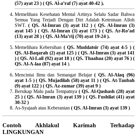
(57) ayat 23 ) ( QS. Al-a’raf (7) ayat 40-42 ).
Memelihara Kesehatan Mental Artinya Selalu Sadar Bahwa
Semua Yang Terjadi Dengan Diri Adalah Ketentuan Alloh
SWT.
( QS. Al-Imran (3) ayat 112 ) ( QS. Al-Imran (3)
ayat 145 ) ( QS. Al-Imran (3) ayat 173 ) ( QS. Ar-Ro’ad
(13) ayat 28 ) ( QS. Al-Ma’rij (70) ayat 19-24 ).
Memelihara Kebersihan
(
QS. Muddatsir (74) ayat 4-5 ) (
QS. Al-Baqarah (2) ayat 125 ) ( QS. Al-Imran (3) ayat 141
) ( QS. Al-Lail (92) ayat 18 ) ( QS. Thaahaa (20) ayat 76 ) (
QS. Al-A-laa (87) ayat 14
).
Mencintai Ilmu dan Semangat Belajar
(
QS. Al-Alaq (96)
ayat 1-5 ) ( QS. Mujadilah (58) ayat 11 ) ( QS. At-Taubah
(9) ayat 122 ) ( QS. Az-zumar (39) ayat 9 )
Bersikap Malu pada Tempatnya
(
QS. Al-Qashash (28) ayat
25 ) ( QS. Al-Imran (3) ayat 139 ) ( QS. Fushilat (41) ayat
30-32 )
As-Syajaah atau Keberanian
(
QS. Al-Imran (3) ayat 139 )
Contoh Akhlakul Karimah Terhadap
LINGKUNGAN