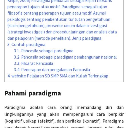
Knipe, 2006) Paradigma pembatas sebagai kajian filosofis
penerapan tujuan atau motif. Paradigma sebagai kajian
filosofis tentang penerapan tujuan atau motif. Asumsi
psikologis tentang pembentukan tuntutan pengetahuan
(klaim pengetahuan), prosedur umum dalam investigasi
(strategi investigasi) dan prosedur jaringan dan analisis data
dan pelaporan (metode penelitian). Jenis paradigma
3.
Contoh paradigma
3.1.
Pancasila sebagai paradigma
3.2.
Pancasila sebagai paradigma pembangunan nasional
3.3.
Filsafat Pancasila
3.4.
Penerapan dan pengalaman Pancasila
4.
website Pelajaran SD SMP SMA dan Kuliah Terlengkap
Pahami paradigma
Paradigma adalah cara orang memandang diri dan
lingkungannya yang akan mempengaruhi cara berpikir
(kognitif), sikap (afektif), dan perilaku (konatif). Paradigma
juga dapat berarti seperangkat asumsi, konsep, nilai, dan