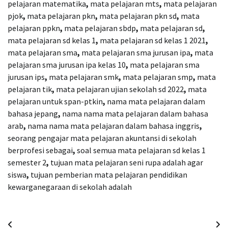
pelajaran matematika
,
mata pelajaran mts
,
mata pelajaran
pjok
,
mata pelajaran pkn
,
mata pelajaran pkn sd
,
mata
pelajaran ppkn
,
mata pelajaran sbdp
,
mata pelajaran sd
,
mata pelajaran sd kelas 1
,
mata pelajaran sd kelas 1 2021
,
mata pelajaran sma
,
mata pelajaran sma jurusan ipa
,
mata
pelajaran sma jurusan ipa kelas 10
,
mata pelajaran sma
jurusan ips
,
mata pelajaran smk
,
mata pelajaran smp
,
mata
pelajaran tik
,
mata pelajaran ujian sekolah sd 2022
,
mata
pelajaran untuk span-ptkin
,
nama mata pelajaran dalam
bahasa jepang
,
nama nama mata pelajaran dalam bahasa
arab
,
nama nama mata pelajaran dalam bahasa inggris
,
seorang pengajar mata pelajaran akuntansi di sekolah
berprofesi sebagai
,
soal semua mata pelajaran sd kelas 1
semester 2
,
tujuan mata pelajaran seni rupa adalah agar
siswa
,
tujuan pemberian mata pelajaran pendidikan
kewarganegaraan di sekolah adalah
Navigasi