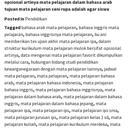
opsional artinya mata pelajaran dalam bahasa arab
tujuan mata pelajaran seni rupa adalah agar siswa
Posted in
Pendidikan
Tagged
bahasa arab mata pelajaran
,
bahasa inggris mata
pelajaran
,
bahasa inggrisnya mata pelajaran
,
bu ani
memberikan tes ujian akhir mata pelajaran ipa
,
dalam
struktur kurikulum mata pelajaran mulok bersifat opsional.
artinya
,
data mengenai mata pelajaran favorit dikumpulkan
melalui cara
,
hubungan bidang studi pendidikan
kewarganegaraan dengan mata pelajaran lainnya
,
jadwal
mata pelajaran
,
mata pelajaran
,
mata pelajaran bahasa
arab
,
mata pelajaran bahasa indonesia
,
mata pelajaran
bahasa inggris
,
mata pelajaran bahasa inggrisnya
,
mata
pelajaran dalam bahasa arab
,
mata pelajaran dalam bahasa
inggris
,
mata pelajaran dalam bahasa jepang
,
mata
pelajaran ipa
,
mata pelajaran ips
,
mata pelajaran ips sma
,
mata pelajaran jurusan ips
,
mata pelajaran kelas 1 sd
,
mata
pelajaran kuliah
,
mata pelajaran kurikulum merdeka
,
mata