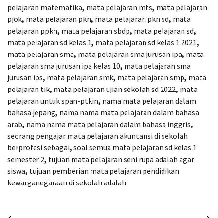
pelajaran matematika
,
mata pelajaran mts
,
mata pelajaran
pjok
,
mata pelajaran pkn
,
mata pelajaran pkn sd
,
mata
pelajaran ppkn
,
mata pelajaran sbdp
,
mata pelajaran sd
,
mata pelajaran sd kelas 1
,
mata pelajaran sd kelas 1 2021
,
mata pelajaran sma
,
mata pelajaran sma jurusan ipa
,
mata
pelajaran sma jurusan ipa kelas 10
,
mata pelajaran sma
jurusan ips
,
mata pelajaran smk
,
mata pelajaran smp
,
mata
pelajaran tik
,
mata pelajaran ujian sekolah sd 2022
,
mata
pelajaran untuk span-ptkin
,
nama mata pelajaran dalam
bahasa jepang
,
nama nama mata pelajaran dalam bahasa
arab
,
nama nama mata pelajaran dalam bahasa inggris
,
seorang pengajar mata pelajaran akuntansi di sekolah
berprofesi sebagai
,
soal semua mata pelajaran sd kelas 1
semester 2
,
tujuan mata pelajaran seni rupa adalah agar
siswa
,
tujuan pemberian mata pelajaran pendidikan
kewarganegaraan di sekolah adalah