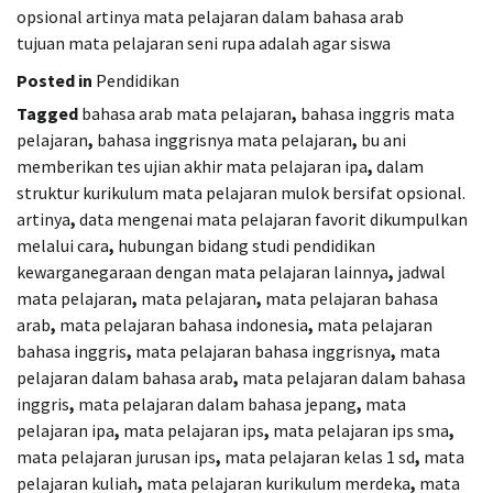
opsional artinya mata pelajaran dalam bahasa arab
tujuan mata pelajaran seni rupa adalah agar siswa
Posted in
Pendidikan
Tagged
bahasa arab mata pelajaran
,
bahasa inggris mata
pelajaran
,
bahasa inggrisnya mata pelajaran
,
bu ani
memberikan tes ujian akhir mata pelajaran ipa
,
dalam
struktur kurikulum mata pelajaran mulok bersifat opsional.
artinya
,
data mengenai mata pelajaran favorit dikumpulkan
melalui cara
,
hubungan bidang studi pendidikan
kewarganegaraan dengan mata pelajaran lainnya
,
jadwal
mata pelajaran
,
mata pelajaran
,
mata pelajaran bahasa
arab
,
mata pelajaran bahasa indonesia
,
mata pelajaran
bahasa inggris
,
mata pelajaran bahasa inggrisnya
,
mata
pelajaran dalam bahasa arab
,
mata pelajaran dalam bahasa
inggris
,
mata pelajaran dalam bahasa jepang
,
mata
pelajaran ipa
,
mata pelajaran ips
,
mata pelajaran ips sma
,
mata pelajaran jurusan ips
,
mata pelajaran kelas 1 sd
,
mata
pelajaran kuliah
,
mata pelajaran kurikulum merdeka
,
mata