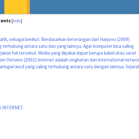
tents
[
hide
]
ahli, sebagai berikut: Berdasarkan keterangan dari Harjono (2009)
ng terhubung antara satu dan yang lainnya. Agar komputer bisa saling
akan hal tersebut. Media yang dipakai dapat berupa kabel atau serat
ari Oetomo (2002) Internet adalah singkatan dari international networ
jaringan kecil yang saling terhubung antara satu dengan lainnya. Sejara
 INTERNET.