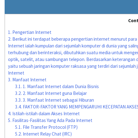
Con
1.
Pengertian Internet
2.
Berikut ini terdapat beberapa pengertian internet menurut para 
Internet ialah kumpulan dari sejumlah komputer di dunia yang sali
terhubung dan berinteraksi, dibutuhkan suatu media untuk mengerj
optik, satelit, atau sambungan telepon. Berdasarkan keterangan d
yaitu sebuah jaringan komputer raksasa yang terdiri dari sejumlah 
Internet
3.
Manfaat Internet
3.1.
1. Manfaat Internet dalam Dunia Bisnis
3.2.
2. Manfaat Internet guna Belajar
3.3.
3. Manfaat Internet sebagai Hiburan
3.4.
FAKTOR-FAKTOR YANG MEMPENGARUHI KECEPATAN AKSES
4.
Istilah-istilah dalam Akses Internet
5.
Fasilitas-Fasilitas Yang Ada Pada Internet
5.1.
File Transfer Protocol (FTP)
5.2.
Internet Relay Chat (IRC)