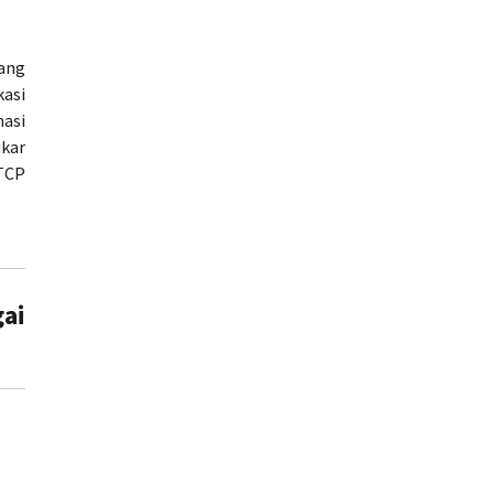
yang
kasi
masi
ukar
 TCP
ai