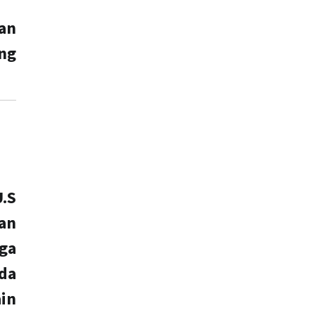
an
ung
.S
an
ga
ada
in