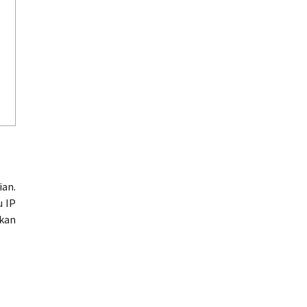
ian.
u IP
akan