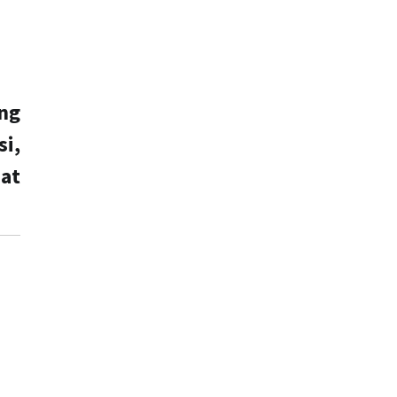
ng
si,
pat