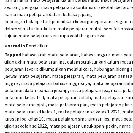
nama nama mata pelajaran dalam bahasa arab mata pelajaran 
seorang pengajar mata pelajaran akuntansi di sekolah berprofe
nama mata pelajaran dalam bahasa jepang
hubungan bidang studi pendidikan kewarganegaraan dengan ma
dalam struktur kurikulum mata pelajaran mulok bersifat opsio
tujuan mata pelajaran seni rupa adalah agar siswa
Posted in
Pendidikan
Tagged
bahasa arab mata pelajaran
,
bahasa inggris mata pela
ujian akhir mata pelajaran ipa
,
dalam struktur kurikulum mata p
pelajaran favorit dikumpulkan melalui cara
,
hubungan bidang s
jadwal mata pelajaran
,
mata pelajaran
,
mata pelajaran bahasa
inggris
,
mata pelajaran bahasa inggrisnya
,
mata pelajaran dal
pelajaran dalam bahasa jepang
,
mata pelajaran ipa
,
mata pelaj
pelajaran kelas 1 sd
,
mata pelajaran kuliah
,
mata pelajaran ku
mata pelajaran pjok
,
mata pelajaran pkn
,
mata pelajaran pkn s
mata pelajaran sd kelas 1
,
mata pelajaran sd kelas 1 2021
,
mata
jurusan ipa kelas 10
,
mata pelajaran sma jurusan ips
,
mata pela
ujian sekolah sd 2022
,
mata pelajaran untuk span-ptkin
,
nama m