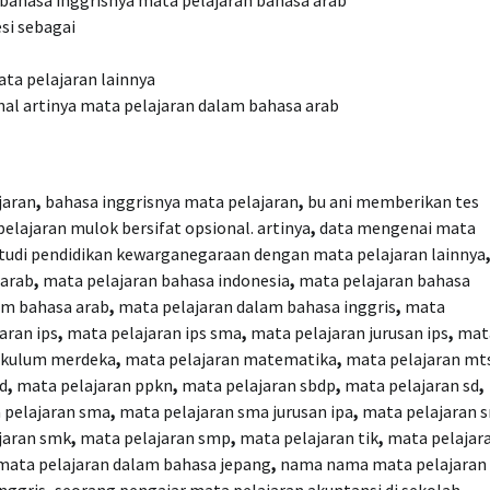
bahasa inggrisnya mata pelajaran bahasa arab
si sebagai
ta pelajaran lainnya
nal artinya mata pelajaran dalam bahasa arab
jaran
,
bahasa inggrisnya mata pelajaran
,
bu ani memberikan tes
elajaran mulok bersifat opsional. artinya
,
data mengenai mata
tudi pendidikan kewarganegaraan dengan mata pelajaran lainnya
 arab
,
mata pelajaran bahasa indonesia
,
mata pelajaran bahasa
am bahasa arab
,
mata pelajaran dalam bahasa inggris
,
mata
aran ips
,
mata pelajaran ips sma
,
mata pelajaran jurusan ips
,
mat
rikulum merdeka
,
mata pelajaran matematika
,
mata pelajaran mt
d
,
mata pelajaran ppkn
,
mata pelajaran sbdp
,
mata pelajaran sd
,
 pelajaran sma
,
mata pelajaran sma jurusan ipa
,
mata pelajaran 
jaran smk
,
mata pelajaran smp
,
mata pelajaran tik
,
mata pelajar
ata pelajaran dalam bahasa jepang
,
nama nama mata pelajaran