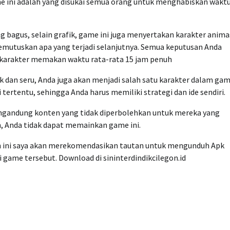
e ini adalah yang disukai semua orang untuk menghabiskan wakt
 bagus, selain grafik, game ini juga menyertakan karakter animas
memutuskan apa yang terjadi selanjutnya. Semua keputusan Anda
 karakter memakan waktu rata-rata 15 jam penuh
 dan seru, Anda juga akan menjadi salah satu karakter dalam ga
rtentu, sehingga Anda harus memiliki strategi dan ide sendiri.
engandung konten yang tidak diperbolehkan untuk mereka yang
un, Anda tidak dapat memainkan game ini.
ah ini saya akan merekomendasikan tautan untuk mengunduh Apk
i game tersebut. Download di sininterdindikcilegon.id